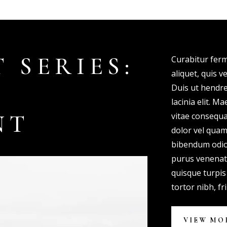
 SERIES:
Curabitur fer
aliquet, quis 
E
Duis ut hendre
lacinia elit. M
NT
vitae consequ
dolor vel qua
bibendum odio
purus venenati
quisque turpi
tortor nibh, fr
VIEW MO